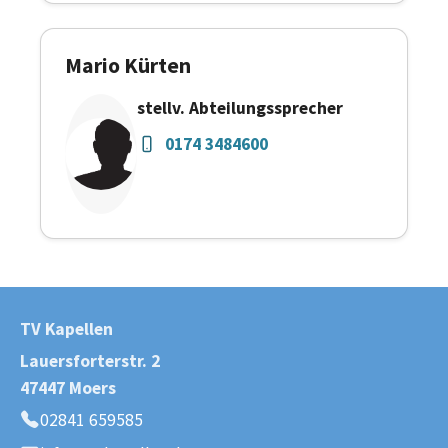
Mario Kürten
stellv. Abteilungssprecher
0174 3484600
TV Kapellen
Lauersforterstr. 2
47447 Moers
02841 659585
Telefon: