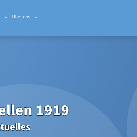
Über uns
uelles"
Submenu for "Sportbereiche"
Submenu for "Über uns"
ellen 1919
tuelles