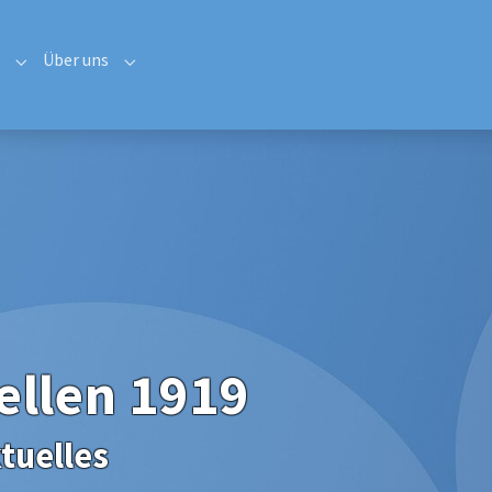
Über uns
uelles"
Submenu for "Sportbereiche"
Submenu for "Über uns"
ellen 1919
tuelles