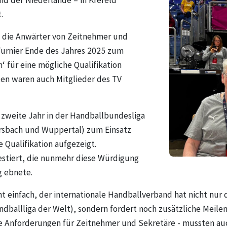
nd der Niederlande – in Krefeld
.
n die Anwärter von Zeitnehmer und
Turnier Ende des Jahres 2025 zum
‘ für eine mögliche Qualifikation
ten waren auch Mitglieder des TV
 zweite Jahr in der Handballbundesliga
mersbach und Wuppertal) zum Einsatz
 Qualifikation aufgezeigt.
stiert, die nunmehr diese Würdigung
g ebnete.
icht einfach, der internationale Handballverband hat nicht nu
ballliga der Welt), sondern fordert noch zusätzliche Meilen
he Anforderungen für Zeitnehmer und Sekretäre - mussten a