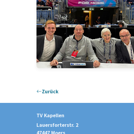
Zurück
TV Kapellen
Lauersforterstr. 2
47447 Moers